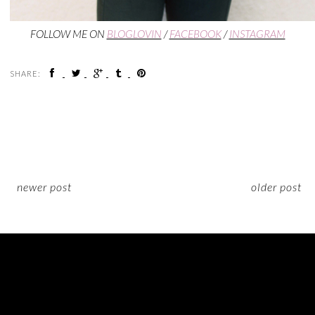
FOLLOW ME ON
BLOGLOVIN
/
FACEBOOK
/
INSTAGRAM
SHARE:
newer post
older post
ON INSTAGRAM