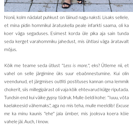
Nonii, kolm nädalat puhkust on läinud nagu naksti. Lisaks sellele,
et mina pidin hommikul äratuskella peale infarkti saama, oli ka
koer väga segaduses. Esimest korda üle pika aja sain tunda
seda kerget varahommiku jahedust, mis ühtlasi väga äratavalt
mõjus.
Kõik me teame seda ütlust ''
Less is more.
'', eks? Ütleme nii, et
vahel on selle järgimine üks suur ebaõnnestumine. Kui olin
veendunud, et järgmises outfiti postituses kannan oma lemmik
chokerit, siis millegipärast oli vaja kõik ehtevarud külge riputada.
Tundsin end kui väike
gypsy
tüdruk. Mulle öeldi kohe: ''Iuuu, võta
kaelakeesid vähemaks.'', aga no mis teha, mulle meeldib!
Excuse
me
ka minu kaunis ''ehe'' jala ümber, mis jooksva koera köie
vahele jäi. Auch,
I know
.