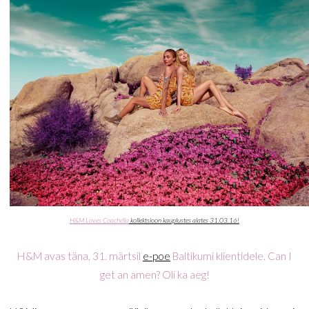
H&M Loves Coachella
kollektsioon kauplustes alates 31.03.16!
H&M avas täna, 31. märtsil
e-poe
Baltikumi klientidele. Can I
get an amen? Oli ka aeg!