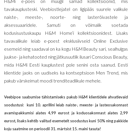
H&Mi e-poes on müügil samad kollektsioonid, mis
tavakauplusteski. Veebiostlejatel on ligipääs suurele valikule
naiste-, meeste-, noorte- ning lasterõivastele ja
aksessuaaridele. Samuti on võimalik soetada
kodusisustuskaupu H&M Home’i kollektsioonidest. Lisaks
tavavalikule leiab e-poest eksklusiivseid Online Exclusive
esemeid ning saadaval on ka kogu H&M Beauty sari, sealhulgas
juukse- ja kehatooted ning jätkusuutlik ilusari Conscious Beauty,
mida H&Mi Eesti kauplustest pole senini osta saanud. Eesti
klientide jaoks on uudiseks ka kontseptsioon Men Trend, mis
pakub värskeimat moodi trenditeadlikule mehele.
Veebipoe saabumise tähistamiseks pakub H&M klientidele ahvatlevaid
soodustusi: kuni 10. aprillini leiab naiste-, meeste- ja lasteosakonnast
avamispakkumisi alates 4,99 eurost ja koduosakonnast alates 2,99
eurost, lisaks kehtib valitud esemetelt soodustus kuni 50% ning pakkide
koju saatmine on perioodil 31. märtsist 15. maini tasuta!