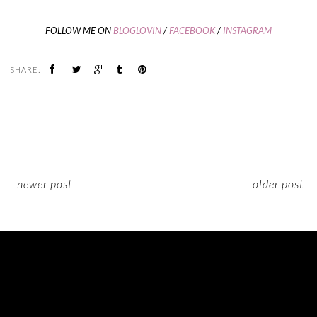
FOLLOW ME ON
BLOGLOVIN
/
FACEBOOK
/
INSTAGRAM
SHARE:
newer post
older post
ON INSTAGRAM