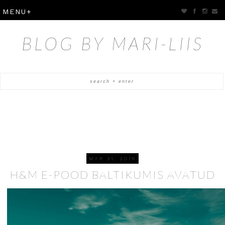
BLOG BY MARI-LIIS
MAR 31, 2016
H&M E-POOD BALTIKUMIS AVATUD