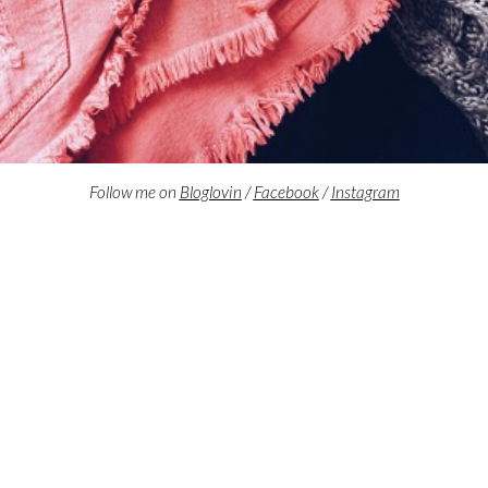
Follow me on
Bloglovin
/
Facebook
/
Instagram
ON INSTAGRAM