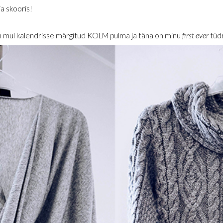
ja skooris!
el on mul kalendrisse märgitud KOLM pulma ja täna on minu
first ever
tüd