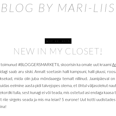
BLOG BY MARI-LIIS
MAY 22, 2015
NEW IN MY CLOSET!
äeval toimunud #BLOGGERSMARKETIL skoorisin ka omale uut kraami
An
midagi saab aru siiski. Annalt soetasin halli kampsuni, halli pluusi, roo
ksekad, mida olin juba mõndaaega temalt nillinud. Jaanipäeval on
idas eelmine aasta pidi talvejopes olema, et õhtul väljasolekut naut
i tulla, sest kunagi ei või teada, mis ostetud asi endaga kaasa t
t riie sirgeks seada ja mis ma leian? 5 eurone! Uut kotti uudistades
mina!