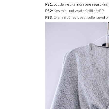
PS1:
Loodan, et ka mõni teie seast käis 
PS2:
Kes minu uut avatari pilti nägi?!?
PS3
: Olen nii põnevil, sest sellel suv