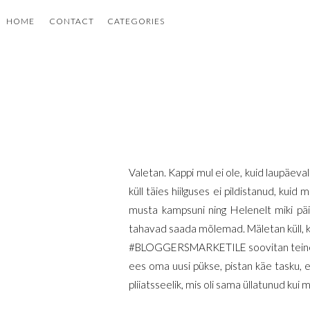
HOME
CONTACT
CATEGORIES
Valetan. Kappi mul ei ole, kuid laup
küll täies hiilguses ei pildistanud, kuid 
musta kampsuni ning Helenelt miki päi
tahavad saada mõlemad. Mäletan küll, ku
#BLOGGERSMARKETILE soovitan teinekordk
ees oma uusi pükse, pistan käe tasku, e
pliiatsseelik, mis oli sama üllatunud kui 