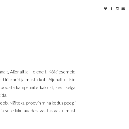
nalt
,
Aljonalt
ja
Helenelt
. Kõiki esemeid
sad lühkarid ja musta koti. Aljonalt ostsin
 oodata kampsunite kaklust, sest selga
ida.
oob. Näiteks, proovin mina kodus peegli
 ja selle luku avades, vaatas vastu must