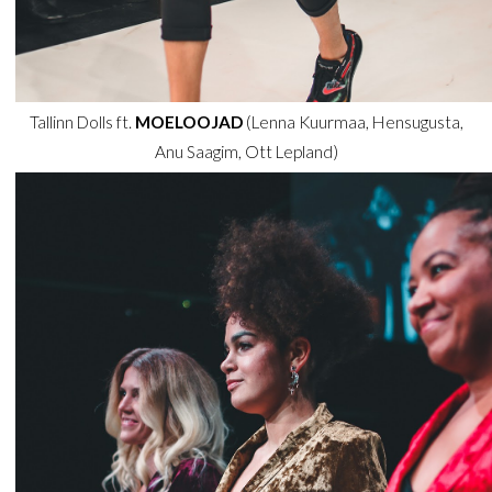
Tallinn Dolls ft.
MOELOOJAD
(Lenna Kuurmaa, Hensugusta,
Anu Saagim, Ott Lepland)