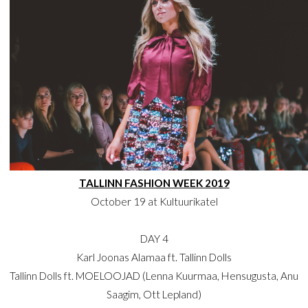
TALLINN FASHION WEEK 2019
October 19 at Kultuurikatel
DAY 4
Karl Joonas Alamaa ft. Tallinn Dolls
Tallinn Dolls ft. MOELOOJAD (Lenna Kuurmaa, Hensugusta, Anu
Saagim, Ott Lepland)