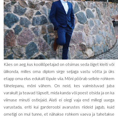
Käes on aeg, kus koolilõpetajad on otsimas seda õiget kleiti või
ülikonda, milles oma diplom sirge seljaga vastu võtta ja üks
etapp oma elus edukalt lõpule viia. Mõni pöörab sellele rohkem
tähelepanu, mõni vähem. On neid, kes valmistuvad juba
varakult ja teavad täpselt, mida kanda või poest otsida ja on ka
viimase minuti ostlejaid. Alati ei olegi vaja end millegi uuega
varustada, eriti kui garderoobi avarustes riideid jagub, kuid
ometigi on mul tunne, et nähakse rohkem vaeva ja tahetakse