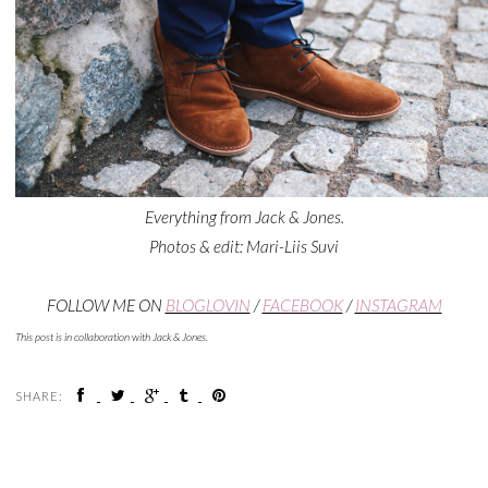
Everything from Jack & Jones.
Photos & edit: Mari-Liis Suvi
FOLLOW ME ON
BLOGLOVIN
/
FACEBOOK
/
INSTAGRAM
This post is in collaboration with Jack & Jones.
SHARE: