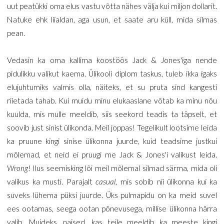
uut peatükki oma elus vastu võtta nähes välja kui miljon dollarit.
Natuke ehk liialdan, aga usun, et saate aru küll, mida silmas
pean.
Vedasin ka oma kallima koostöös Jack & Jones'iga nende
pidulikku valikut kaema. Ülikooli diplom taskus, tuleb ikka igaks
elujuhtumiks valmis olla, näiteks, et su pruta sind kangesti
riietada tahab. Kui muidu minu elukaaslane võtab ka minu nõu
kuulda, mis mulle meeldib, siis seekord teadis ta täpselt, et
soovib just sinist ülikonda. Meil joppas! Tegelikult lootsime leida
ka pruune kingi sinise ülikonna juurde, kuid teadsime justkui
mõlemad, et neid ei pruugi me Jack & Jones'i valikust leida.
Wrong
! Ilus seemisking lõi meil mõlemal silmad särma, mida oli
valikus ka musti. Parajalt
casual
, mis sobib nii ülikonna kui ka
suveks lühema püksi juurde. Üks pulmapidu on ka meid suvel
ees ootamas, seega ootan põnevusega, millise ülikonna härra
valib. Muideks, naised, kas teile meeldib ka meeste kingi