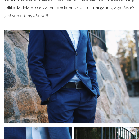
jõllitada? Ma ei ole varem seda enda puhul märganud, aga
there's
just something about it
...