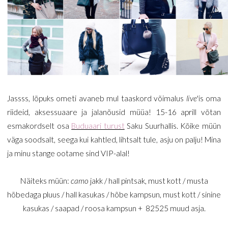
Jassss, lõpuks ometi avaneb mul taaskord võimalus
live
'is oma
riideid, aksessuaare ja jalanõusid müüa! 15-16 aprill võtan
esmakordselt osa
Buduaari turust
Saku Suurhallis. Kõike müün
väga soodsalt, seega kui kahtled, lihtsalt tule, asju on palju! Mina
ja minu stange ootame sind VIP-alal!
Näiteks müün:
camo
jakk / hall pintsak, must kott / musta
hõbedaga pluus / hall kasukas / hõbe kampsun, must kott / sinine
kasukas / saapad / roosa kampsun + 82525 muud asja.