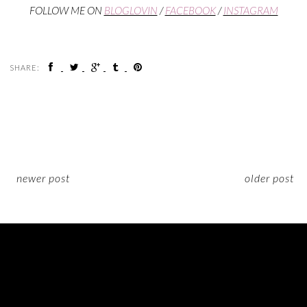
FOLLOW ME ON
BLOGLOVIN
/
FACEBOOK
/
INSTAGRAM
SHARE:
newer post
older post
ON INSTAGRAM