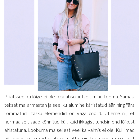
Pliiatsseeliku lõige ei ole ikka absoluutselt minu teema. Samas,
teksat ma armastan ja seeliku alumine käristatud äär ning ''ära
tõmmatud'' tasku elemendid on väga coolid. Ütleme nii, et
normaalselt saab kõnnitud küll, kuid ikkagist tundsin end lõikest
ahistatuna. Loobuma ma sellest veel ka valmis ei ole. Kui ilmad
nii soojad, et sukad saab koju jätta, siis teen uue katse, sest