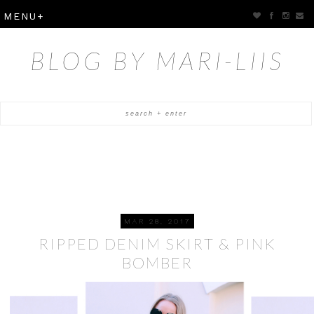
BLOG BY MARI-LIIS
MAR 28, 2017
RIPPED DENIM SKIRT & PINK
BOMBER