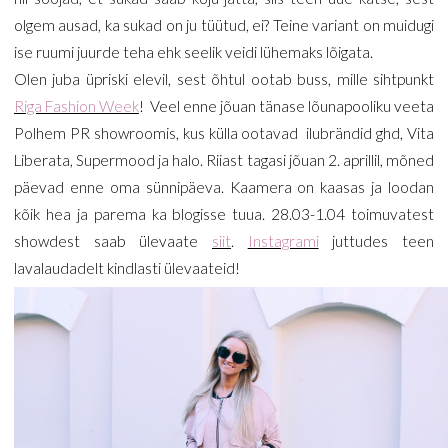
olgem ausad, ka sukad on ju tüütud, ei? Teine variant on muidugi
ise ruumi juurde teha ehk seelik veidi lühemaks lõigata.
Olen juba üpriski elevil, sest õhtul ootab buss, mille sihtpunkt
Riga Fashion Week
! Veel enne jõuan tänase lõunapooliku veeta
Polhem PR showroomis, kus külla ootavad ilubrändid ghd, Vita
Liberata, Supermood ja halo. Riiast tagasi jõuan 2. aprillil, mõned
päevad enne oma sünnipäeva. Kaamera on kaasas ja loodan
kõik hea ja parema ka blogisse tuua. 28.03-1.04 toimuvatest
showdest saab ülevaate
siit
.
Instagrami
juttudes teen
lavalaudadelt kindlasti ülevaateid!