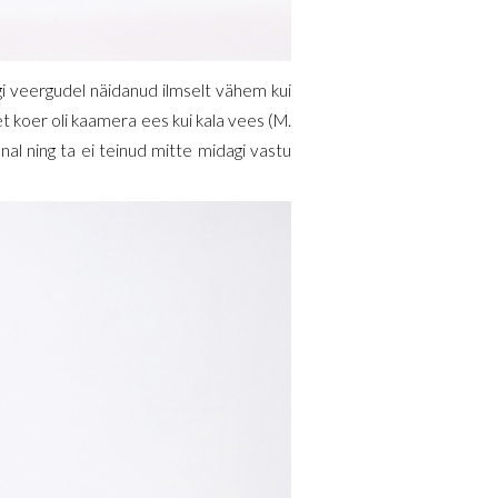
ogi veergudel näidanud ilmselt vähem kui
t koer oli kaamera ees kui kala vees (M.
nnal ning ta ei teinud mitte midagi vastu