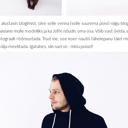
alustasin blogimist, olen selle venna (selle suurema poisi) nägu bl
aslane mulle modelliks ja ka Joffe nõudis oma osa. Võib vast öelda, e
 fotograafi rõõmustada.
Trust me
, see koer nautis tähelepanu täiel ri
älja meelitada. Igatahes, siin nad on - minu poisid!