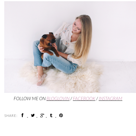
FOLLOW ME ON
BLOGLOVIN
/
FACEBOOK
/
INSTAGRAM
SHARE: