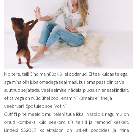
No tere, tali! Sind ma nüüd küll ei oodanud. Ei tea, kuidas teiega,
aga mina olin juba omadega seal maal, kus oma peas olin talve
suutnud seljatada. Veel eelmisel nädalal piuksusin enesekindlalt,
et talvega on nüüd ühel pool, enam nii külmaks ei lähe ja
veebruari lõpp tuleb soe. Vot nii.
Outfit
'i pilte meeldib mul teieni tuua ikka linnapildis, nagu mul on
olnud kombeks, kuid seekord siis teisiti ja remondi keskelt.
Lindexi SS2017 kollektsioon on uhkelt poodides ja mina