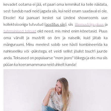
kevadet ootama ei jää, et paari oma lemmikut ka teile näidata,
sest tundub nadi neid jagada siis, kui neid enam saadaval ei ole.
Eksole! Kui jaanuari keskel sai Lindexi showroomis uue
kollektsiooniga tutvutud (
postitus siin
), siis
lillemustriga pluus
ja
tuhmsinised teksad
olid need, mis mind enim kõnetasid. Pluus
oma värvilt ja mustrilt on õrn ja naiselik, kuid jätab ka
mänguruumi. Minu meelest sobib see hästi kombineerida ka
nahkseeliku või -pükstega, et veidi sellist jõulist
touch
'i juurde
anda. Teksased on populaarse ''
mom jeans
'' lõikega ja eks ma siis
püüan ka koeramammana neid uhkelt kanda!