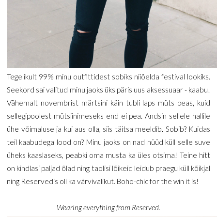
Tegelikult 99% minu outfittidest sobiks niiöelda festival lookiks.
Seekord sai valitud minu jaoks üks päris uus aksessuaar - kaabu!
Vähemalt novembrist märtsini käin tubli laps müts peas, kuid
sellegipoolest mütsiinimeseks end ei pea. Andsin sellele hallile
ühe võimaluse ja kui aus olla, siis täitsa meeldib. Sobib? Kuidas
teil kaabudega lood on? Minu jaoks on nad nüüd küll selle suve
üheks kaaslaseks, peabki oma musta ka üles otsima! Teine hitt
on kindlasi paljad õlad ning taolisi lõikeid leidub praegu küll kõikjal
ning Reservedis oli ka värvivalikut. Boho-chic for the win it is!
Wearing everything from Reserved.