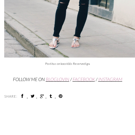
Postitus on koostöös Reservediga.
FOLLOW ME ON
BLOGLOVIN
/
FACEBOOK
/
INSTAGRAM
SHARE: