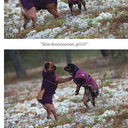
''Slow dooooooown, giiiirl!''