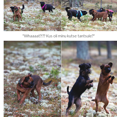
''Whaaaat?!?? Kus oli minu kutse tantsule?''