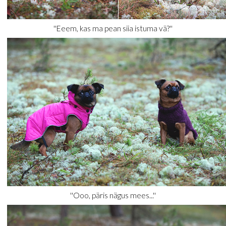
''Eeem, kas ma pean siia istuma vä?''
''Ooo, päris nägus mees...''