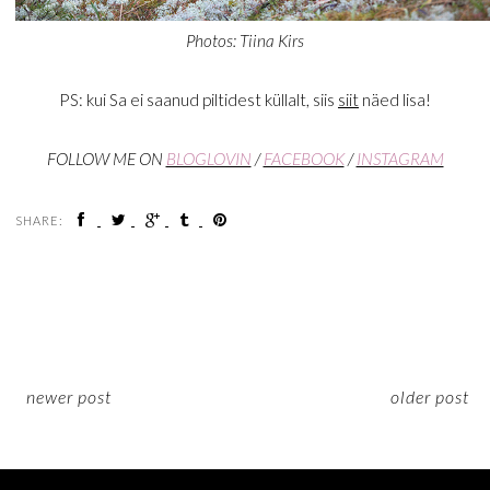
Photos: Tiina Kirs
PS: kui Sa ei saanud piltidest küllalt, siis
siit
näed lisa!
FOLLOW ME ON
BLOGLOVIN
/
FACEBOOK
/
INSTAGRAM
SHARE:
newer post
older post
ON INSTAGRAM