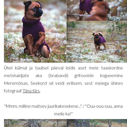
Ühel külmal ja tuulisel päeval leidis aset meie taaskordne
metshaldjate aka (brabandi) grifoonide kogunemine
Meremõisas. Seekord oli veidi erilisem, sest meiega ühines
fotograaf
Tiina Kirs
.
''Mmm, milline maitsev juurikakesekene...'' / ''Ouu-ouu-ouu, anna
meile ka!''