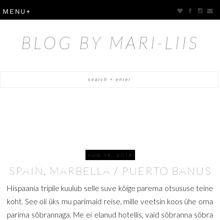
BLOG BY MARI-LIIS
AUG 14, 2014
SPAIN, MARBELLA / PUERTO BANUS
Hispaania tripile kuulub selle suve kõige parema otsususe teine
koht. See oli üks mu parimaid reise, mille veetsin koos ühe oma
parima sõbrannaga. Me ei elanud hotellis, vaid sõbranna sõbra