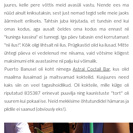
juures, kelle pere võttis meid avasüli vastu. Nende ees ma
nüüd ainult kniksutaksin, sest just nemad tegid selle meie jaoks
äärmiselt eriliseks. Tahtsin juba kirjutada, et tundsin end kui
omas kodus, aga ausalt öeldes oma kodus ma ennast nii
''kuninga kassina'' ei tunnegi. Iga päev tabasin end korrutamast
''nii ilus!''. Kõik oligi lihtsalt nii ilus. Prügikastid olid ka ilusad. Mitte
ühtegi päeva ei vedelenud me niisama, vaid võtsime kõigest
maksimumi ehk avastasime nii palju kui võimalik.
Puerto Banusel oli koht nimega
Astral Coctail Bar
, kus olid
maailma ilusaimad ja maitsvamad kokteilid. Kusjuures need
kaks siin on veel tagasihoidlikud. Oli kokteile, mille külge oli
riputatud 835387 erinevat puuvilja ning kaunistuste ''tort'' oli
suurem kui pokaal ise. Neid mekkisime õhtutundidel hämaras ja
pildile ei saanud (
obviously
eks!).