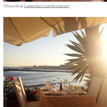
Õhtusöök @
Celebrities Gold Restaurant