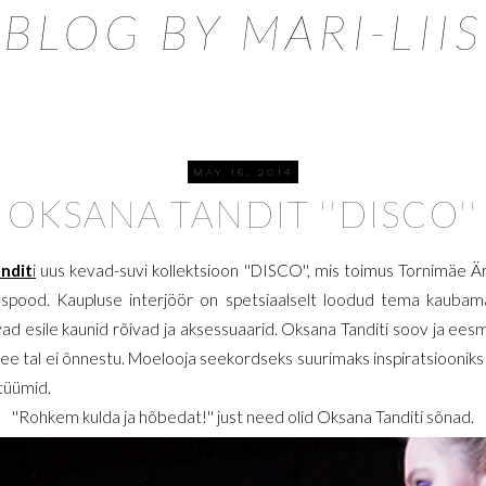
BLOG BY MARI-LIIS
MAY 16, 2014
OKSANA TANDIT ''DISCO''
ndit
i
uus kevad-suvi kollektsioon ''DISCO'', mis toimus Tornimäe Ä
spood. Kaupluse interjöör on spetsiaalselt loodud tema kaubamärg
vad esile kaunid rõivad ja aksessuaarid. Oksana Tanditi soov ja ee
 see tal ei õnnestu. Moelooja seekordseks suurimaks inspiratsiooniks o
stüümid.
''Rohkem kulda ja hõbedat!'' just need olid Oksana Tanditi sõnad.