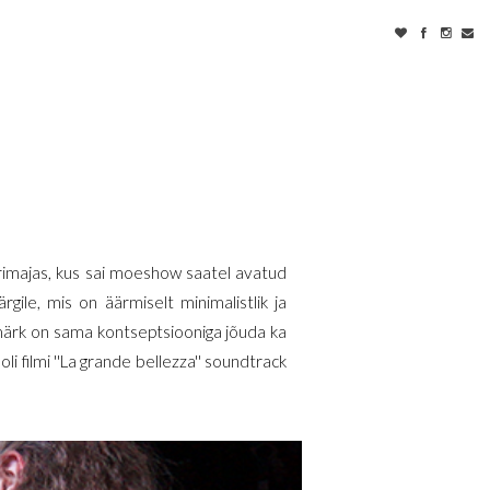
rimajas, kus sai moeshow saatel avatud
ile, mis on äärmiselt minimalistlik ja
smärk on sama kontseptsiooniga jõuda ka
li filmi ''La grande bellezza'' soundtrack