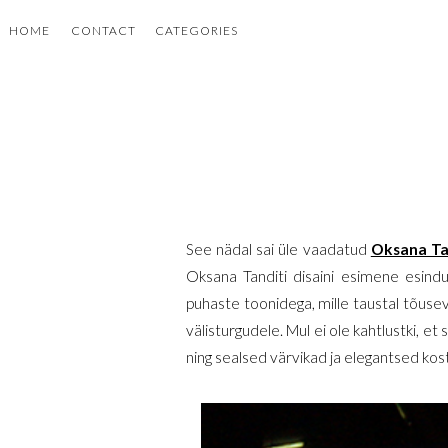
HOME
CONTACT
CATEGORIES
See nädal sai üle vaadatud
Oksana Ta
Oksana Tanditi disaini esimene esindu
puhaste toonidega, mille taustal tõuse
välisturgudele. Mul ei ole kahtlustki, et
ning sealsed värvikad ja elegantsed ko