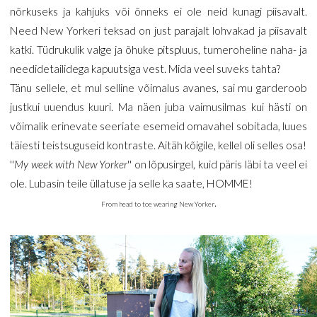
nõrkuseks ja kahjuks või õnneks ei ole neid kunagi piisavalt.
Need New Yorkeri teksad on just parajalt lohvakad ja piisavalt
katki. Tüdrukulik valge ja õhuke pitspluus, tumeroheline naha- ja
needidetailidega kapuutsiga vest. Mida veel suveks tahta?
Tänu sellele, et mul selline võimalus avanes, sai mu garderoob
justkui uuendus kuuri. Ma näen juba vaimusilmas kui hästi on
võimalik erinevate seeriate esemeid omavahel sobitada, luues
täiesti teistsuguseid kontraste. Aitäh kõigile, kellel oli selles osa!
''
My week with New Yorker
'' on lõpusirgel, kuid päris läbi ta veel ei
ole. Lubasin teile üllatuse ja selle ka saate, HOMME!
.
From head to toe wearing New Yorker