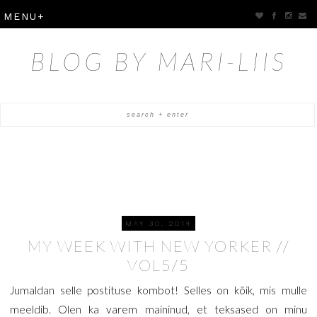
BLOG BY MARI-LIIS
MAY 30, 2014
MY WEEK WITH NEW YORKER //
VOL5/5
Jumaldan selle postituse kombot! Selles on kõik, mis mulle
meeldib. Olen ka varem maininud, et teksased on minu