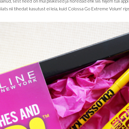
läinud, sest need on mul pisikesed ja hõredad ehk siis hiljem tuli appi
iiats nii tihedat kasutust ei leia, kuid Colossa Go Extreme Volum' rip