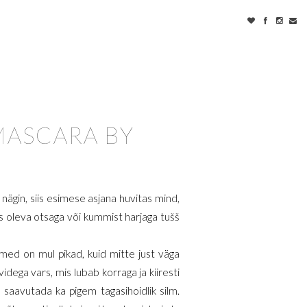
MASCARA BY
nägin, siis esimese asjana huvitas mind,
dus oleva otsaga või kummist harjaga tušš
smed on mul pikad, kuid mitte just väga
videga vars, mis lubab korraga ja kiiresti
 saavutada ka pigem tagasihoidlik silm.