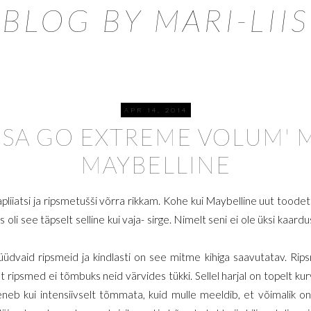
BLOG BY MARI-LIIS
APR 14, 2014
SA GO EXTREME VOLUM' 
MAYBELLINE
liiatsi ja ripsmetušši võrra rikkam. Kohe kui Maybelline uut toodet 
s oli see täpselt selline kui vaja- sirge. Nimelt seni ei ole üksi kaar
üüdvaid ripsmeid ja kindlasti on see mitme kihiga saavutatav. Rip
et ripsmed ei tõmbuks neid värvides tükki. Sellel harjal on topelt kur
neb kui intensiivselt tõmmata, kuid mulle meeldib, et võimalik on