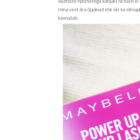
Alumiste ripsmetega kahjuks nii hästi ei 
mina veel ära õppinud ehk siis ka silmapl
kannatab.