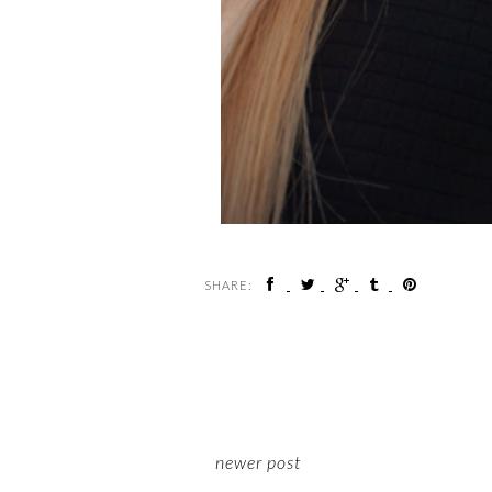
SHARE:
newer post