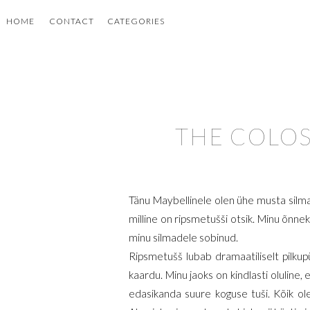
HOME
CONTACT
CATEGORIES
THE COLOS
Tänu Maybellinele olen ühe musta silmap
milline on ripsmetušši otsik. Minu õnnek
minu silmadele sobinud.
Ripsmetušš lubab dramaatiliselt pilkup
kaardu. Minu jaoks on kindlasti oluline, 
edasikanda suure koguse tuši. Kõik ole