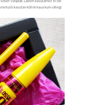
 sõber vatipulk. Laineri kasutamist ei ole
smetušši kasutan küll nii kaua kuni vähegi