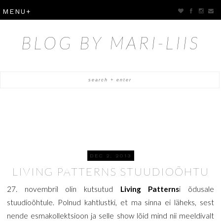
BLOG BY MARI-LIIS
DEC 2, 2013
LIVING PATTERNS STUUDIOÕHTU
27. novembril olin kutsutud
Living Patterns
i õdusale
stuudioõhtule. Polnud kahtlustki, et ma sinna ei läheks, sest
nende esmakollektsioon ja selle show lõid mind nii meeldivalt