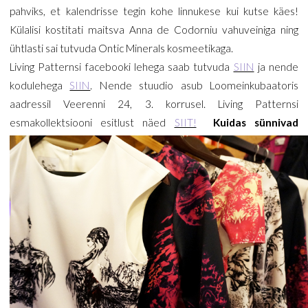
pahviks, et kalendrisse tegin kohe linnukese kui kutse käes!
Külalisi kostitati maitsva Anna de Codorniu vahuveiniga ning
ühtlasti sai tutvuda Ontic Minerals kosmeetikaga.
Living Patternsi facebooki lehega saab tutvuda
SIIN
ja nende
kodulehega
SIIN
. Nende stuudio asub Loomeinkubaatoris
aadressil Veerenni 24, 3. korrusel. Living Patternsi
esmakollektsiooni esitlust näed
SIIT!
Kuidas sünnivad