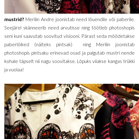
mustrid?
Merilin Andre joonistab need lõuendile või paberile.
Seejärel skänneerib need arvutisse ning töötleb photoshopis
seni kuni saavutab soovitud visiooni. Pärast seda mõõdetakse
paberlõiked (näiteks pintsak) ning Merilin joonistab
photoshopis pintsaku erinevad osad ja paigutab mustri nende
kohale täpselt nii nagu soovitakse. Lõpuks viiakse kangas trükki
ja vuolaa!