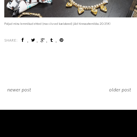
Paljud minu lemmikud ehted (massiivsed kaelakeed) jäid hinnavahemikku 20-35€!
SHARE:
newer post
older post
ON INSTAGRAM