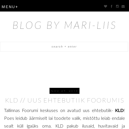
BLOG BY MARI-LIIS
NOV 27, 2013
KLD // UUS EHTEBUTIIK FOORUMIS
Tallinnas Foorumi keskuses on avatud uus ehtebutiik-
KLD
!
Poes leidub äärmiselt lai toodete valik, mistõttu leiab endale
sealt küll igaüks oma. KLD pakub ilusaid, huvitavaid ja