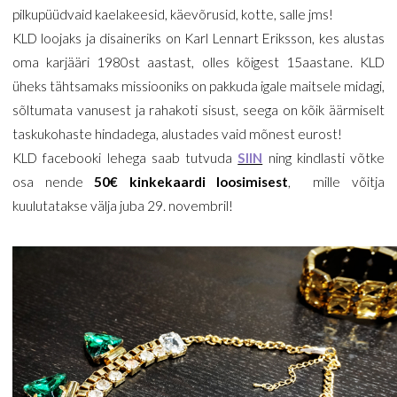
pilkupüüdvaid kaelakeesid, käevõrusid, kotte, salle jms!
KLD loojaks ja disaineriks on Karl Lennart Eriksson, kes alustas
oma karjääri 1980st aastast, olles kõigest 15aastane. KLD
üheks tähtsamaks missiooniks on pakkuda igale maitsele midagi,
sõltumata vanusest ja rahakoti sisust, seega on kõik äärmiselt
taskukohaste hindadega, alustades vaid mõnest eurost!
KLD facebooki lehega saab tutvuda
SIIN
ning kindlasti võtke
osa nende
50€ kinkekaardi loosimisest
, mille võitja
kuulutatakse välja juba 29. novembril!