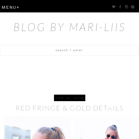
BLOG BY MARI-LIIS
APR 15, 2018
RED FRINGE & GOLD DETAILS