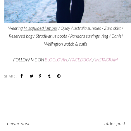
Wearing
Missguided jumper
/ Quay Australia sunnies / Zara skirt /
Reserved bag / Stradivarius boots / Pandora earrings, ring /
Daniel
Wellington watch
& cuffs
FOLLOW ME ON
BLOGLOVIN
/
FACEBOOK
/
INSTAGRAM
SHARE:
newer post
older post