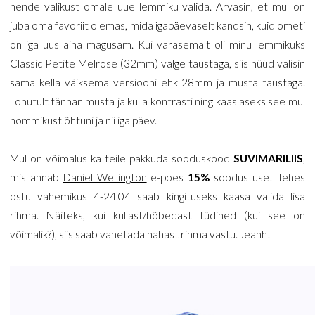
nende valikust omale uue lemmiku valida. Arvasin, et mul on
juba oma favoriit olemas, mida igapäevaselt kandsin, kuid ometi
on iga uus aina magusam. Kui varasemalt oli minu lemmikuks
Classic Petite Melrose (32mm) valge taustaga, siis nüüd valisin
sama kella väiksema versiooni ehk 28mm ja musta taustaga.
Tohutult fännan musta ja kulla kontrasti ning kaaslaseks see mul
hommikust õhtuni ja nii iga päev.
Mul on võimalus ka teile pakkuda sooduskood
SUVIMARILIIS
,
mis annab
Daniel Wellington
e-poes
15%
soodustuse! Tehes
ostu vahemikus 4-24.04 saab kingituseks kaasa valida lisa
rihma. Näiteks, kui kullast/hõbedast tüdined (kui see on
võimalik?), siis saab vahetada nahast rihma vastu. Jeahh!