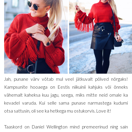
Jah, punane värv võtab mul veel jätkuvalt põlved nõrgaks!
Kampsunite hooaega on Eestis niikuinii kahjuks või õnneks
vähemalt kaheksa kuu jagu, seega, miks mitte neid omale ka
kevadel varuda. Kui selle sama punase narmastega kudumi
otsa sattusin, oli see ka hetkega mu ostukorvis. Love it!
Taaskord on Daniel Wellington mind premeerinud ning sain