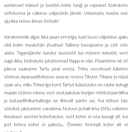
aadamast käinud ja tundsin kohe tungi ja vajadust tüdrukute
seltskonna ja väikese väljasõidu järele. Uskumatu, kuidas see
aju ikka teises linnas töötab!
Varahommik algas ikka paari erroriga, kuid bussi väljumise ajaks
olid kolm musketäri jõudnud Tallinna bussijaama ja sõit võis
alata. Tagantjärele tundus bussisõit kui mõned minutid, sest
nagu ikka, tüdrukute jututeemad lõppu ei näe. Plaanisime nii, et
päeva saaksime Tartu peal veeta. Triinu soovitusel käisime
söömas Aparaaditehases asuvas restos Tikster Tihane ja nüüd
saan aru, miks Triinul iga kord Tartut külastades on raske kuhugi
mujale sööma minna, sest seal pakutav burger rebitud pardiliha
ja bataadifriikartulitega on lihtsalt parim asi. Kui kõhud täis
söödud, jalutasime vanalinna. Nutuse ja halli ilma tõttu valisime
linnatuuri asemel kohvitamise, sest kohvi ei vea kunagi alt, kui
just kehva kohvi ei pakuta... Õnneks Krempli kohvi alt ei