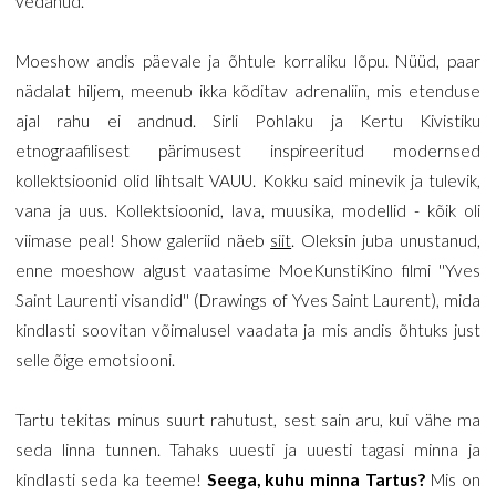
vedanud.
Moeshow andis päevale ja õhtule korraliku lõpu. Nüüd, paar
nädalat hiljem, meenub ikka kõditav adrenaliin, mis etenduse
ajal rahu ei andnud. Sirli Pohlaku ja Kertu Kivistiku
etnograafilisest pärimusest inspireeritud modernsed
kollektsioonid olid lihtsalt VAUU. Kokku said minevik ja tulevik,
vana ja uus. Kollektsioonid, lava, muusika, modellid - kõik oli
viimase peal! Show galeriid näeb
siit
. Oleksin juba unustanud,
enne moeshow algust vaatasime MoeKunstiKino filmi ''Yves
Saint Laurenti visandid'' (Drawings of Yves Saint Laurent), mida
kindlasti soovitan võimalusel vaadata ja mis andis õhtuks just
selle õige emotsiooni.
Tartu tekitas minus suurt rahutust, sest sain aru, kui vähe ma
seda linna tunnen. Tahaks uuesti ja uuesti tagasi minna ja
kindlasti seda ka teeme!
Seega, kuhu minna Tartus?
Mis on