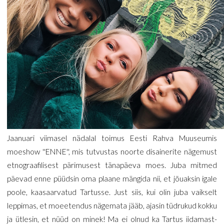
Jaanuari viimasel nädalal toimus Eesti Rahva Muuseumis
moeshow ''ENNE'', mis tutvustas noorte disainerite nägemust
etnograafilisest pärimusest tänapäeva moes. Juba mitmed
päevad enne püüdsin oma plaane mängida nii, et jõuaksin igale
poole, kaasaarvatud Tartusse. Just siis, kui olin juba vaikselt
leppimas, et moeetendus nägemata jääb, ajasin tüdrukud kokku
ja ütlesin, et nüüd on minek! Ma ei olnud ka Tartus iidamast-