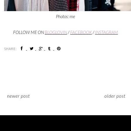
Photos: me
FOLLOW ME ON
BLOGLOVIN
/
FACEBOOK
/
INSTAGRAM
SHARE:
newer post
older post
ON INSTAGRAM