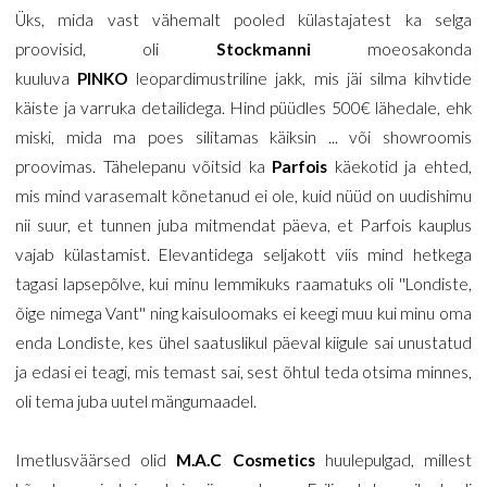
Üks, mida vast vähemalt pooled külastajatest ka selga
proovisid, oli
Stockmanni
moeosakonda
kuuluva
PINKO
leopardimustriline jakk, mis jäi silma kihvtide
käiste ja varruka detailidega. Hind püüdles 500€ lähedale, ehk
miski, mida ma poes silitamas käiksin ... või showroomis
proovimas. Tähelepanu võitsid ka
Parfois
käekotid ja ehted,
mis mind varasemalt kõnetanud ei ole, kuid nüüd on uudishimu
nii suur, et tunnen juba mitmendat päeva, et Parfois kauplus
vajab külastamist. Elevantidega seljakott viis mind hetkega
tagasi lapsepõlve, kui minu lemmikuks raamatuks oli ''Londiste,
õige nimega Vant'' ning kaisuloomaks ei keegi muu kui minu oma
enda Londiste, kes ühel saatuslikul päeval kiigule sai unustatud
ja edasi ei teagi, mis temast sai, sest õhtul teda otsima minnes,
oli tema juba uutel mängumaadel.
Imetlusväärsed olid
M.A.C Cosmetics
huulepulgad, millest