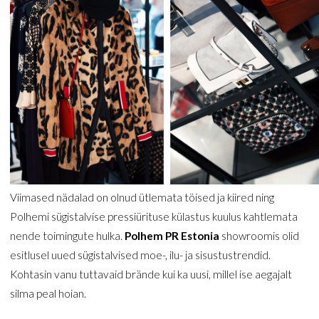
Viimased nädalad on olnud ütlemata töised ja kiired ning
Polhemi sügistalvise pressiürituse külastus kuulus kahtlemata
nende toimingute hulka.
Polhem PR Estonia
showroomis olid
esitlusel uued sügistalvised moe-, ilu- ja sisustustrendid.
Kohtasin vanu tuttavaid brände kui ka uusi, millel ise aegajalt
silma peal hoian.