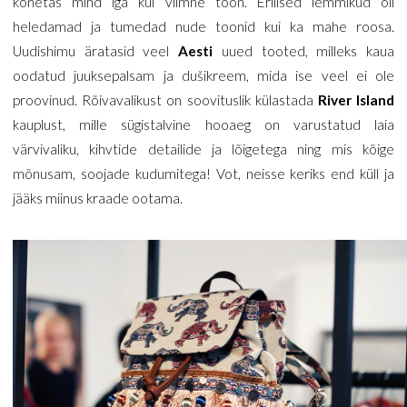
kõnetas mind iga kui viimne toon. Erilised lemmikud oli
heledamad ja tumedad nude toonid kui ka mahe roosa.
Uudishimu äratasid veel
Aesti
uued tooted, milleks kaua
oodatud juuksepalsam ja dušikreem, mida ise veel ei ole
proovinud. Rõivavalikust on soovituslik külastada
River Island
kauplust, mille sügistalvine hooaeg on varustatud laia
värvivaliku, kihvtide detailide ja lõigetega ning mis kõige
mõnusam, soojade kudumitega! Vot, neisse keriks end küll ja
jääks miinus kraade ootama.