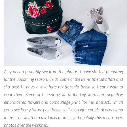
As you can probably see from the photos, I have started preparing
for the upcoming season! With some of the items (metallic flats and
slip ons!!) I have a love-hate relationship because I can't wait to
wear them. Some of the spring wardrobe key words are definitely
embroidered flowers and camouflage print (for me, at least), which
you'll see in my future post because I've bought couple of new camo
items. The weather cast looks promising, hopefully this means new
photos over the weekend.