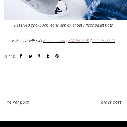
Reserved backpack, jeans, slip on shoes / Asos ballet flats
FOLLOW ME ON
BLOGLOVIN
/
FACEBOOK
/
INSTAGRAM
SHARE:
newer post
older post
ON INSTAGRAM