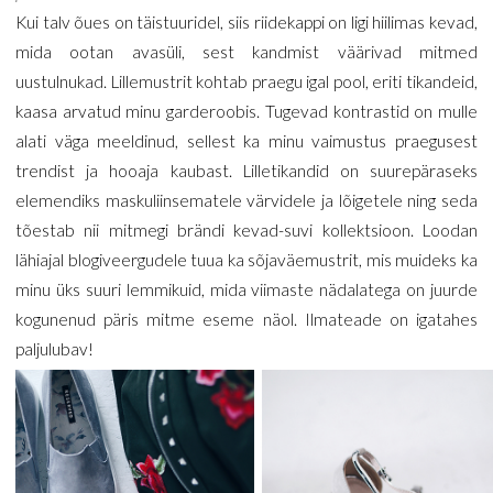
Kui talv õues on täistuuridel, siis riidekappi on ligi hiilimas kevad,
mida ootan avasüli, sest kandmist väärivad mitmed
uustulnukad. Lillemustrit kohtab praegu igal pool, eriti tikandeid,
kaasa arvatud minu garderoobis. Tugevad kontrastid on mulle
alati väga meeldinud, sellest ka minu vaimustus praegusest
trendist ja hooaja kaubast. Lilletikandid on suurepäraseks
elemendiks maskuliinsematele värvidele ja lõigetele ning seda
tõestab nii mitmegi brändi kevad-suvi kollektsioon. Loodan
lähiajal blogiveergudele tuua ka sõjaväemustrit, mis muideks ka
minu üks suuri lemmikuid, mida viimaste nädalatega on juurde
kogunenud päris mitme eseme näol. Ilmateade on igatahes
paljulubav!