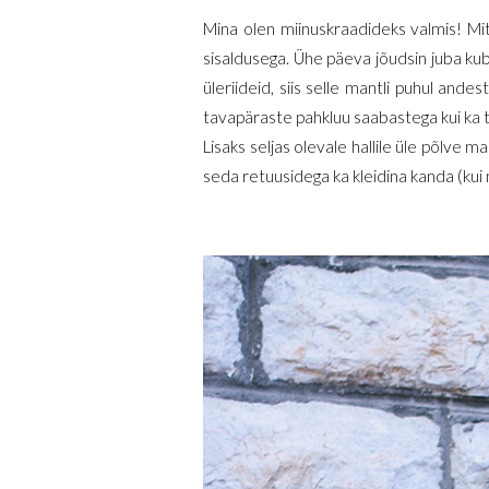
Mina olen miinuskraadideks valmis! Mit
sisaldusega. Ühe päeva jõudsin juba kubuj
üleriideid, siis selle mantli puhul and
tavapäraste pahkluu saabastega kui ka t
Lisaks seljas olevale hallile üle põlve 
seda retuusidega ka kleidina kanda (kui