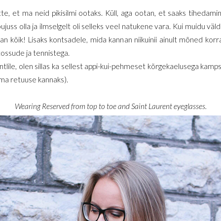
te, et ma neid pikisilmi ootaks. Küll, aga ootan, et saaks tihedam
uss olla ja ilmselgelt oli selleks veel natukene vara. Kui muidu väldi
estan kõik! Lisaks kontsadele, mida kannan niikuinii ainult mõned kor
ossude ja tennistega.
mantlile, olen sillas ka sellest appi-kui-pehmeset kõrgekaelusega kamp
 ma retuuse kannaks).
Wearing Reserved from top to toe and Saint Laurent eyeglasses.