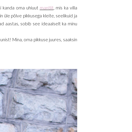
ini kanda oma uhiuut
mantlit
, mis ka villa
n üle põlve pikkusega kleite, seelikuid ja
rad aastas, sobib see ideaalselt ka minu
sunist! Mina, oma pikkuse juures, saaksin