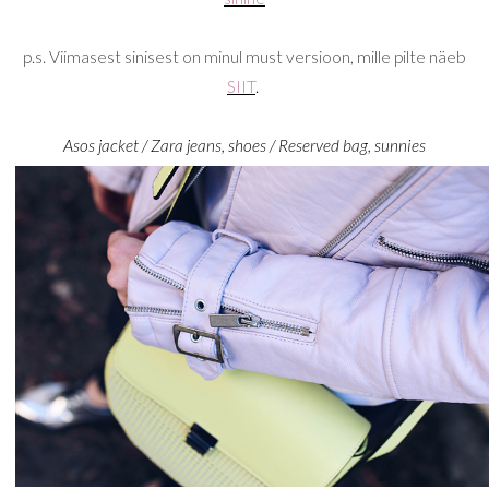
p.s. Viimasest sinisest on minul must versioon, mille pilte näeb
SIIT
.
Asos jacket / Zara jeans, shoes / Reserved bag, sunnies