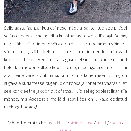
Selle aasta jaanuarikuu esimesel nädalal sai tellitud see piltidel
seljas olev pastelne helelilla kunstnahast
biker
-stiilis tagi.
Oh my
,
nagu näha, siis erinevad värvid on minu üle juba ammu võimust
võtnud ning võib öelda, et lausa naudin nende erinevaid
kooslusi. Ilmselt veel aasta tagasi oleksin nina krimpsutanud
helelilla ja neoon kollase koosluse üle, nüüd aga ei saa neilt silmi
ära! Teine värvi kombinatsioon mis, mis kohe meenub ning on
sügavale südamesse pugenud on roosa ja roheline! Vaatasin, et
see konkreetne jakk on
out of stock
, kuid sellegipoolest lisan siia
mõned, mis Asosest silma jäid, sest käes on ju kaua oodatud
nahktagi hooaeg!
Mõned lemmikud:
must
/
khaki
/
sinine
/
nude
/
must
/
roosa
/
sinine