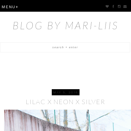
BLOG BY MARI-LIIS
MAY 5, 2016
LILAC X NEON X SILVER