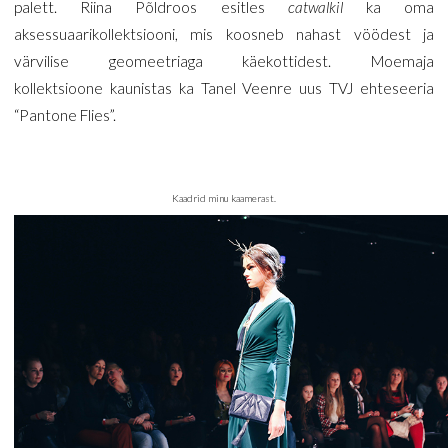
palett. Riina Põldroos esitles
catwalkil
ka oma
aksessuaarikollektsiooni, mis koosneb nahast vöödest ja
värvilise geomeetriaga käekottidest. Moemaja
kollektsioone kaunistas ka Tanel Veenre uus TVJ ehteseeria
“Pantone Flies”.
Kaadrid minu kaamerast.