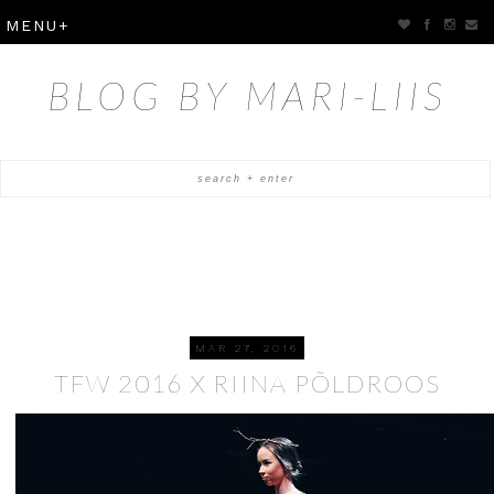
BLOG BY MARI-LIIS
MAR 27, 2016
TFW 2016 X RIINA PÕLDROOS