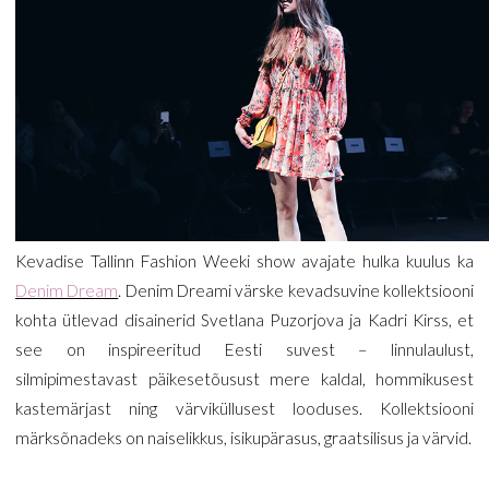
Kevadise Tallinn Fashion Weeki show avajate hulka kuulus ka
Denim Dream
.
Denim Dream
i
värske kevadsuvine kollektsiooni
kohta ütlevad disainerid
Svetlana Puzorjova
ja
Kadri Kirss
, et
see on inspireeritud Eesti suvest – linnulaulust,
silmipimestavast päikesetõusust mere kaldal, hommikusest
kastemärjast ning värviküllusest looduses. Kollektsiooni
märksõnadeks on naiselikkus, isikupärasus, graatsilisus ja värvid.