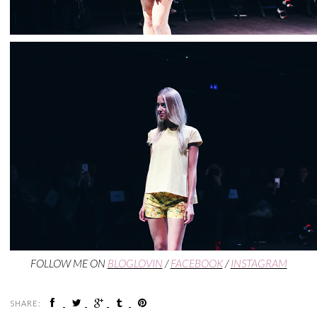
FOLLOW ME ON
BLOGLOVIN
/
FACEBOOK
/
INSTAGRAM
SHARE: