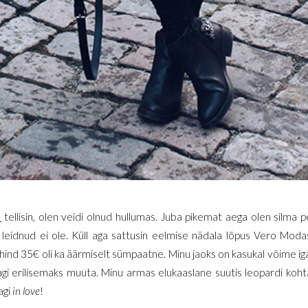
a
tellisin, olen veidi olnud hullumas. Juba pikemat aega olen silma 
leidnud ei ole. Küll aga sattusin eelmise nädala lõpus Vero Moda
hind 35€ oli ka äärmiselt sümpaatne. Minu jaoks on kasukal võime 
i erilisemaks muuta. Minu armas elukaaslane suutis leopardi kohta a
agi
in love
!