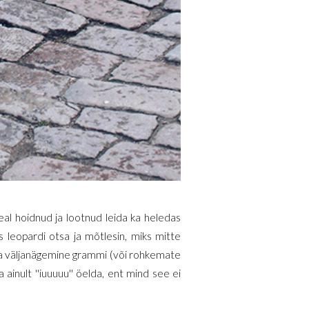
peal hoidnud ja lootnud leida ka heledas
s leopardi otsa ja mõtlesin, miks mitte
iga väljanägemine grammi (või rohkemate
inult ''iuuuuu'' öelda, ent mind see ei