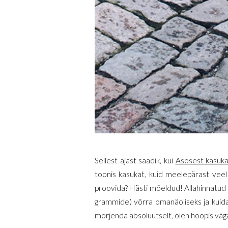
Sellest ajast saadik, kui
Asosest kasuk
toonis kasukat, kuid meelepärast veel 
proovida? Hästi mõeldud! Allahinnatud 
grammide) võrra omanäoliseks ja kuidag
morjenda absoluutselt, olen hoopis väg