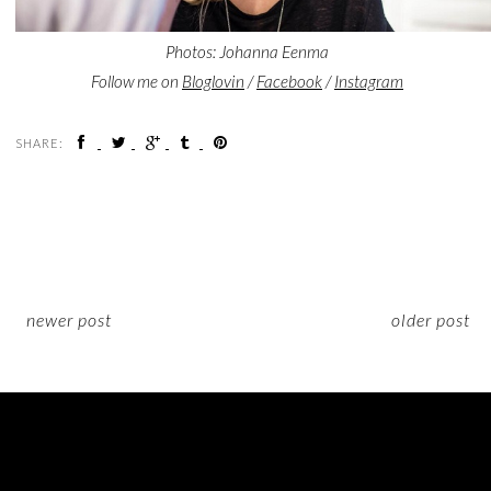
Photos: Johanna Eenma
Follow me on
Bloglovin
/
Facebook
/
Instagram
SHARE:
newer post
older post
ON INSTAGRAM