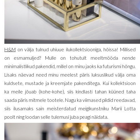
H&M
on välja tulnud uhiuue ilukollektsiooniga, hõissa! Millised
on esmamuljed? Mulle on tohutult meeltmööda nende
minimalistlikud pakendid, millel on minu jaoks ka futurismi hõngu.
Lisaks näevad need minu meelest päris luksuslikud välja oma
kuldsete, mustade ja kreemjate pakenditega. Kui kollektsioon
ka meile jõuab (kohe-kohe), siis kindlasti tahan küüned taha
saada päris mitmele tootele. Nagu ka viimased pildid reedavad,
siis ilusamaks sain meisterdatud meigikunstniku Marii Lotta
poolt ning loodan selle tulemusi juba peagi näidata.