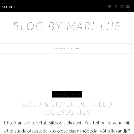
BLOG BY MARI-LIIS
JUN 17, 2015
GOLD & SILVER DETAILED
ACCESSORIES!
Ehtemaniakk tervitab siitpoolt ekraani! Kas teil on ka vahel nii,
et ei suuda otsustada, kas olete pigem hõbeda- või kullakandja?