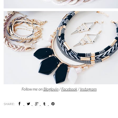
Follow me on
Bloglovin
/
Facebook
/
Instagram
SHARE: