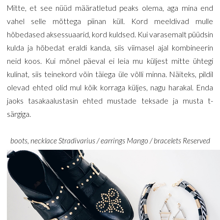
Mitte, et see nüüd määratletud peaks olema, aga mina end
vahel selle mõttega piinan küll. Kord meeldivad mulle
hõbedased aksessuaarid, kord kuldsed. Kui varasemalt püüdsin
kulda ja hõbedat eraldi kanda, siis viimasel ajal kombineerin
neid koos. Kui mõnel päeval ei leia mu küljest mitte ühtegi
kulinat, siis teinekord võin täiega üle võlli minna. Näiteks, pildil
olevad ehted olid mul kõik korraga küljes, nagu harakal. Enda
jaoks tasakaalustasin ehted mustade teksade ja musta t-
särgiga.
boots, necklace Stradivarius / earrings Mango / bracelets Reserved