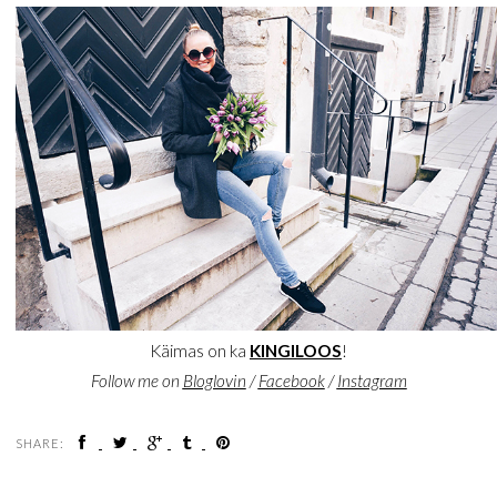
Käimas on ka
KINGILOOS
!
Follow me on
Bloglovin
/
Facebook
/
Instagram
SHARE: