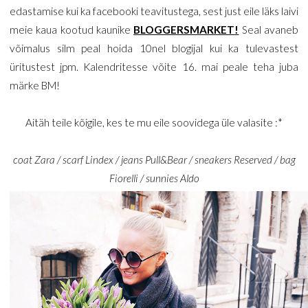
edastamise kui ka facebooki teavitustega, sest just eile läks laivi
meie kaua kootud kaunike
BLOGGERSMARKET
!
Seal avaneb
võimalus silm peal hoida 10nel blogijal kui ka tulevastest
üritustest jpm. Kalendritesse võite 16. mai peale teha juba
märke BM!
Aitäh teile kõigile, kes te mu eile soovidega üle valasite :*
coat Zara / scarf Lindex / jeans Pull&Bear / sneakers Reserved / bag
Fiorelli / sunnies Aldo