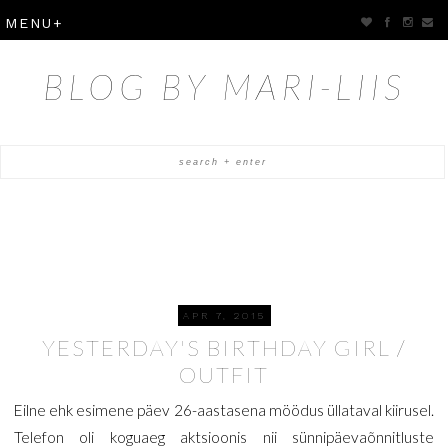
BLOG BY MARI-LIIS
APR 7, 2015
YESTERDAY'S BIRTHDAY GIRL /
OUTFIT
Eilne ehk esimene päev 26-aastasena möödus üllataval kiirusel.
Telefon oli koguaeg aktsioonis nii sünnipäevaõnnitluste