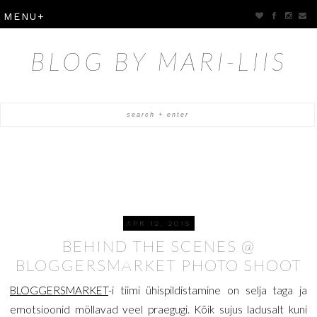
BLOG BY MARI-LIIS
APR 12, 2015
BEHIND THE SCENES @
BLOGGERSMARKET PHOTO SHOOT
BLOGGERSMARKET
-i tiimi ühispildistamine on selja taga ja
emotsioonid möllavad veel praegugi. Kõik sujus ladusalt kuni