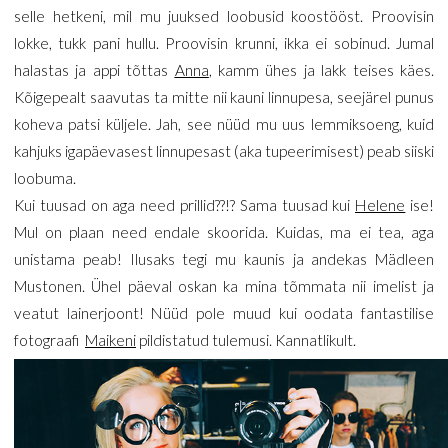
selle hetkeni, mil mu juuksed loobusid koostööst. Proovisin
lokke, tukk pani hullu. Proovisin krunni, ikka ei sobinud. Jumal
halastas ja appi tõttas
Anna
, kamm ühes ja lakk teises käes.
Kõigepealt saavutas ta mitte nii kauni linnupesa, seejärel punus
koheva patsi küljele. Jah, see nüüd mu uus lemmiksoeng, kuid
kahjuks igapäevasest linnupesast (aka tupeerimisest) peab siiski
loobuma.
Kui tuusad on aga need prillid??!? Sama tuusad kui
Helene
ise!
Mul on plaan need endale skoorida. Kuidas, ma ei tea, aga
unistama peab! Ilusaks tegi mu kaunis ja andekas Mädleen
Mustonen. Ühel päeval oskan ka mina tõmmata nii imelist ja
veatut lainerjoont! Nüüd pole muud kui oodata fantastilise
fotograafi
Maikeni
pildistatud tulemusi. Kannatlikult.