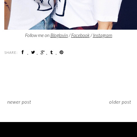
Follow me on
Bloglovin
/
Facebook
/
Instagram
SHARE:
newer post
older post
ON INSTAGRAM