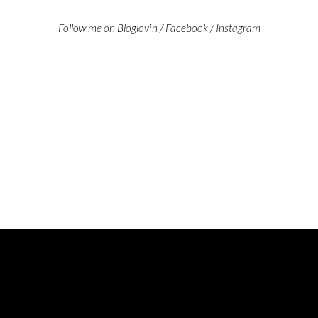
Follow me on
Bloglovin
/
Facebook
/
Instagram
ON INSTAGRAM