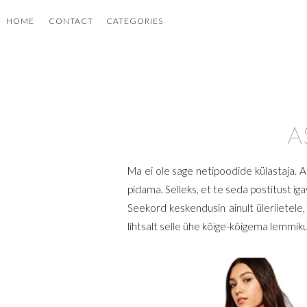
HOME
CONTACT
CATEGORIES
A
Ma ei ole sage netipoodide külastaja. As
pidama. Selleks, et te seda postitust igav
Seekord keskendusin ainult üleriietele
lihtsalt selle ühe kõige-kõigema lemmiku 