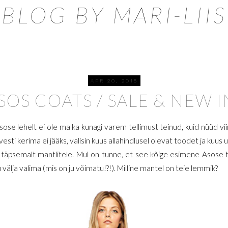
BLOG BY MARI-LIIS
APR 20, 2015
SOS COATS / SALE & NEW I
ose lehelt ei ole ma ka kunagi varem tellimust teinud, kuid nüüd vii
esti kerima ei jääks, valisin kuus allahindlusel olevat toodet ja kuus u
, täpsemalt mantlitele. Mul on tunne, et see kõige esimene Asose 
välja valima (mis on ju võimatu!?!). Milline mantel on teie lemmik?