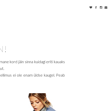
N!
mane kord jäin sinna kuidagi eriti kauaks
ut.
tellimus ei ole enam üldse kaugel. Peab