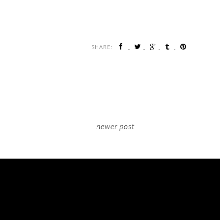
SHARE:
newer post