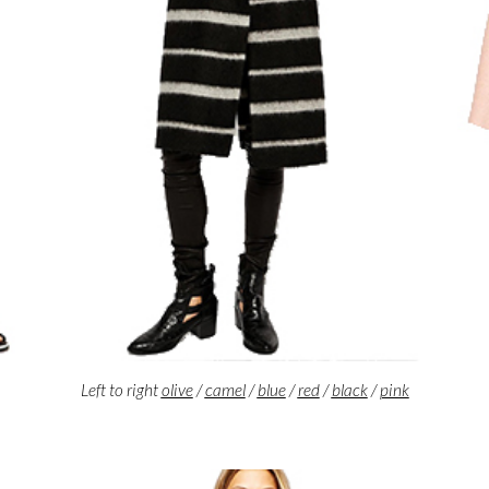
Left to right
olive
/
camel
/
blue
/
red
/
black
/
pink