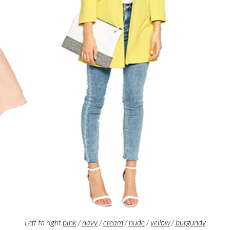
Left to right
pink
/
navy
/
cream
/
nude
/
yellow
/
burgundy