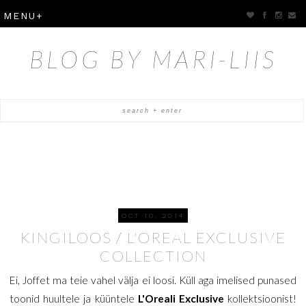
BLOG BY MARI-LIIS
OCT 10, 2014
KINGILOOS / L'OREAL EXCLUSIVE
COLLECTION
Ei, Joffet ma teie vahel välja ei loosi. Küll aga imelised punased
toonid huultele ja küüntele
L'Oreali Exclusive
kollektsioonist!