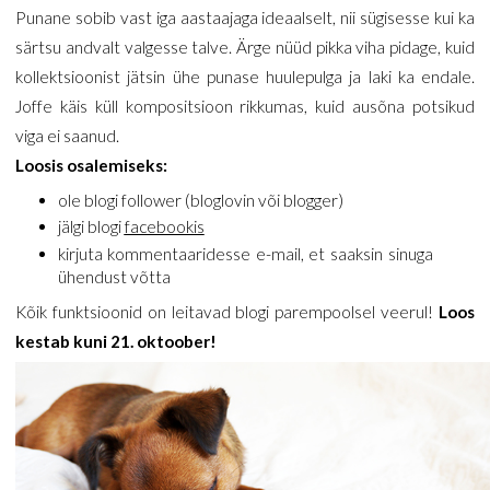
Punane sobib vast iga aastaajaga ideaalselt, nii sügisesse kui ka
särtsu andvalt valgesse talve. Ärge nüüd pikka viha pidage, kuid
kollektsioonist jätsin ühe punase huulepulga ja laki ka endale.
Joffe käis küll kompositsioon rikkumas, kuid ausõna potsikud
viga ei saanud.
Loosis osalemiseks:
ole blogi follower (bloglovin või blogger)
jälgi blogi
facebookis
kirjuta kommentaaridesse e-mail, et saaksin sinuga
ühendust võtta
Kõik funktsioonid on leitavad blogi parempoolsel veerul!
Loos
kestab kuni 21. oktoober!