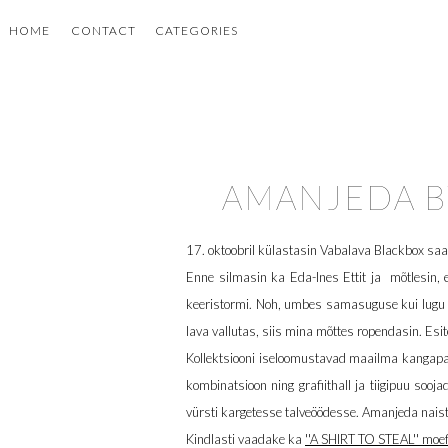
HOME
CONTACT
CATEGORIES
AMANJEDA BY 
17. oktoobril külastasin Vabalava Blackbox saa
Enne silmasin ka Eda-Ines Ettit ja mõtlesin, e
keeristormi. Noh, umbes samasuguse kui lugu '
lava vallutas, siis mina mõttes ropendasin. E
Kollektsiooni iseloomustavad maailma kangapare
kombinatsioon ning grafiithall ja tiigipuu soo
vürsti kargetesse talveöödesse. Amanjeda nais
Kindlasti vaadake ka
''A SHIRT TO STEAL'' moef