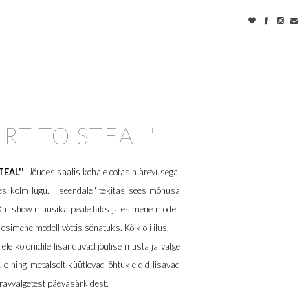
RT TO STEAL''
TEAL''
. Jõudes saalis kohale ootasin ärevusega.
es kolm lugu. ''Iseendale'' tekitas sees mõnusa
 Kui show muusika peale läks ja esimene modell
, esimene modell võttis sõnatuks. Kõik oli ilus.
e koloriidile lisanduvad jõulise musta ja valge
le ning metalselt küütlevad õhtukleidid lisavad
ravvalgetest päevasärkidest.