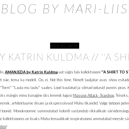
BLOG BY MARI-LIIS
OCT 21, 2014
KATRIN KULDMA // ''A SHI
lis
AMANJEDA by Katrin Kuldma
uut sügis-talv kollektsiooni
''A SHIRT TO S
t näe, tema ka modell. Oo, ei. Not this time. Nimelt lauljatar avas show esitad
'Torm'' ''Laula mu laulu'' saates. Lood kuulatud ja silmad ootasid punnis peas.
siteks mängis minu kunagine üks lemmik lugusi
Massive Attack- Teardrop
. Teiseks
mik, arhitektuurne disain ja ekspressiivsed Muhu tikandid. Valge betooni pehmel
jad toonid. Monokroomne summutatud koloriit vastandub rikkalikule värvidemängu
te kollektsioonis on lisaks Muhu temaatikale inspiratsiooni ammutatud meeste sä
ilmi
!