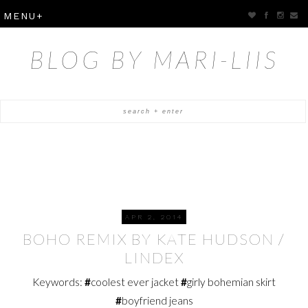
BLOG BY MARI-LIIS
APR 2, 2014
BOHO REMIX BY KATE HUDSON /
LINDEX
Keywords:
#
coolest ever jacket
#
girly bohemian skirt
#
boyfriend jeans