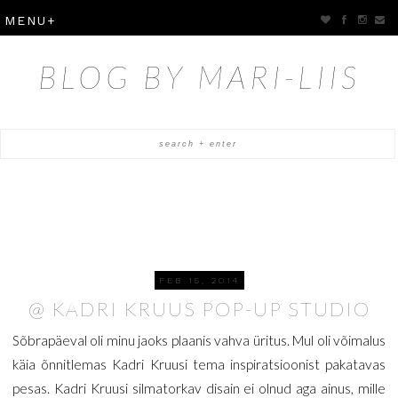
BLOG BY MARI-LIIS
FEB 15, 2014
@ KADRI KRUUS POP-UP STUDIO
Sõbrapäeval oli minu jaoks plaanis vahva üritus. Mul oli võimalus
käia õnnitlemas Kadri Kruusi tema inspiratsioonist pakatavas
pesas. Kadri Kruusi silmatorkav disain ei olnud aga ainus, mille