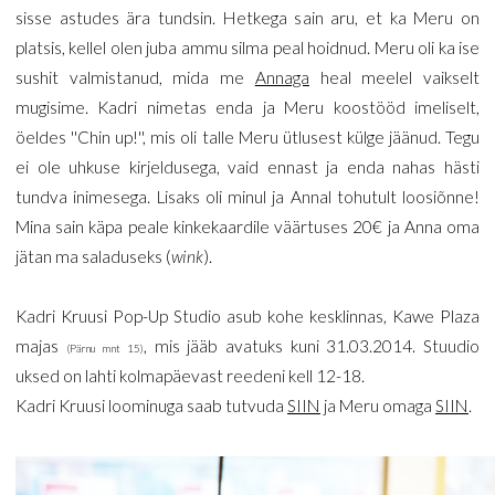
sisse astudes ära tundsin. Hetkega sain aru, et ka Meru on
platsis, kellel olen juba ammu silma peal hoidnud. Meru oli ka ise
sushit valmistanud, mida me
Annaga
heal meelel vaikselt
mugisime. Kadri nimetas enda ja Meru koostööd imeliselt,
öeldes ''Chin up!'', mis oli talle Meru ütlusest külge jäänud. Tegu
ei ole uhkuse kirjeldusega, vaid ennast ja enda nahas hästi
tundva inimesega. Lisaks oli minul ja Annal tohutult loosiõnne!
Mina sain käpa peale kinkekaardile väärtuses 20€ ja Anna oma
jätan ma saladuseks (
wink
).
Kadri Kruusi Pop-Up Studio asub kohe kesklinnas, Kawe Plaza
majas
, mis jääb avatuks kuni 31.03.2014. Stuudio
(Pärnu mnt 15)
uksed on lahti kolmapäevast reedeni kell 12-18.
Kadri Kruusi loominuga saab tutvuda
SIIN
ja Meru omaga
SIIN
.