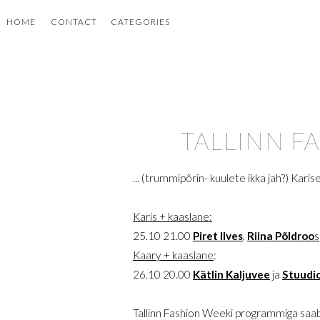
HOME
CONTACT
CATEGORIES
TALLINN FA
... (trummipõrin- kuulete ikka jah?) Kari
Karis + kaaslane:
25.10 21.00
Piret Ilves
,
Riina Põldroo
s
Kaary + kaaslane
:
26.10 20.00
Kätlin Kaljuvee
ja
Stuudi
Tallinn Fashion Weeki programmiga saa