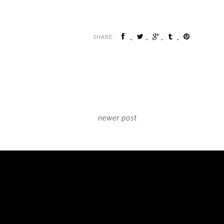
SHARE:
newer post