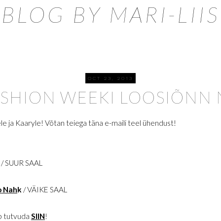
BLOG BY MARI-LIIS
OCT 23, 2013
SHION WEEKI LOOSIÕNN N
sele ja Kaaryle! Võtan teiega täna e-maili teel ühendust!
/ SUUR SAAL
o Nah
k
/ VÄIKE SAAL
b tutvuda
SIIN
!