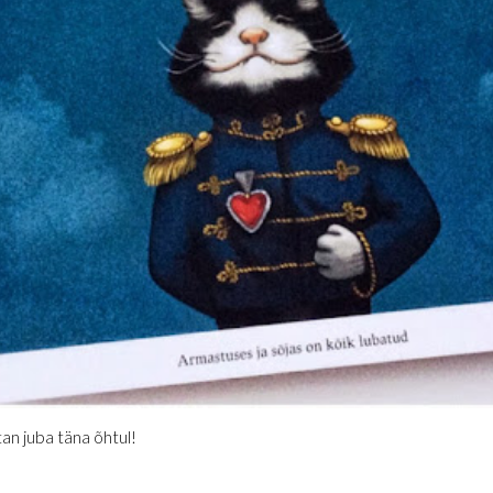
utan juba täna õhtul!