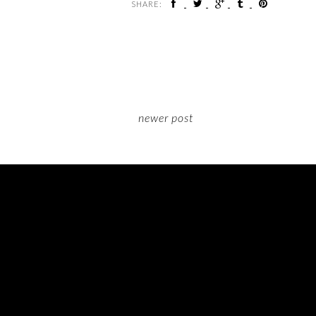
SHARE:
newer post