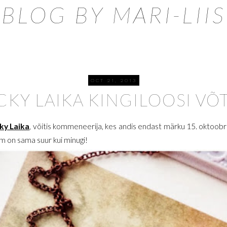
BLOG BY MARI-LIIS
OCT 21, 2013
CKY LAIKA KINGILOOSI VÕT
ky Laika
, võitis kommeneerija, kes andis endast märku 15. oktoobril
õm on sama suur kui minugi!