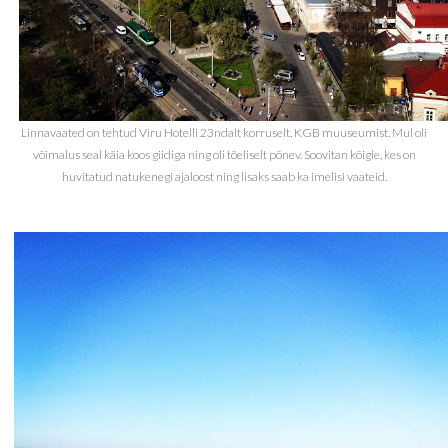
Linnavaated on tehtud Viru Hotelli 23ndalt korruselt, KGB muuseumist. Mul oli
võimalus seal käia koos giidiga ning oli tõeliselt põnev. Soovitan kõigle, kes on
huvitatud natukenegi ajaloost ning lisaks saab ka imelisi vaateid.