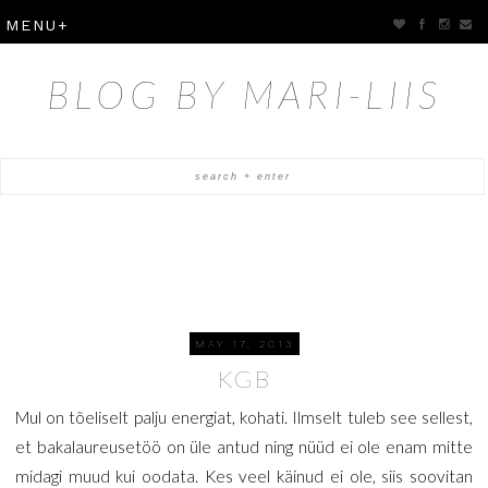
BLOG BY MARI-LIIS
MAY 17, 2013
KGB
Mul on tõeliselt palju energiat, kohati. Ilmselt tuleb see sellest,
et bakalaureusetöö on üle antud ning nüüd ei ole enam mitte
midagi muud kui oodata. Kes veel käinud ei ole, siis soovitan