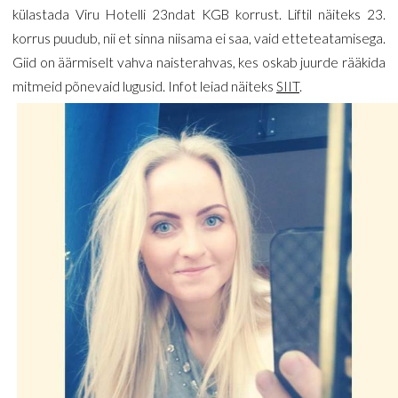
külastada Viru Hotelli 23ndat KGB korrust. Liftil näiteks 23.
korrus puudub, nii et sinna niisama ei saa, vaid etteteatamisega.
Giid on äärmiselt vahva naisterahvas, kes oskab juurde rääkida
mitmeid põnevaid lugusid. Infot leiad näiteks
SIIT
.