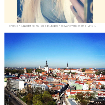
proovisin tumedat kulmu, see oli suht paaripäevane värk, enam ei viitsi x)