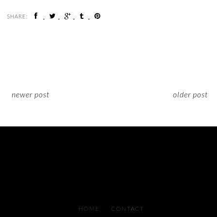
SHARE:
newer post
older post
ON INSTAGRAM
HOME
CONTACT