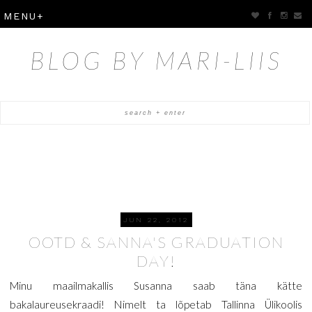
BLOG BY MARI-LIIS
JUN 22, 2012
OOTD & SANNA'S GRADUATION
DAY!
Minu maailmakallis Susanna saab täna kätte
bakalaureusekraadi! Nimelt ta lõpetab Tallinna Ülikoolis