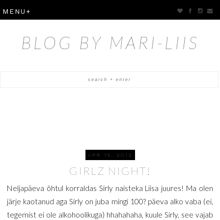
BLOG BY MARI-LIIS
APR 15, 2012
GIRLZ NIGHT!
Neljapäeva õhtul korraldas Sirly naisteka Liisa juures! Ma olen
järje kaotanud aga Sirly on juba mingi 100? päeva alko vaba (ei,
tegemist ei ole alkohoolikuga) hhahahaha, kuule Sirly, see vajab