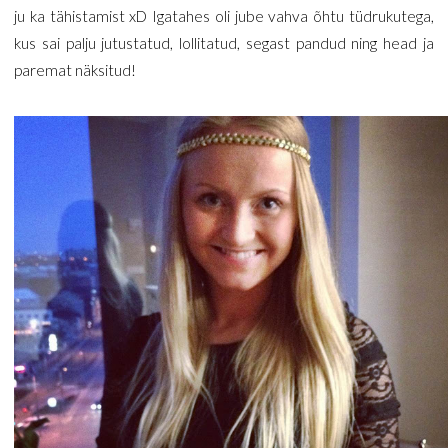
ju ka tähistamist xD Igatahes oli jube vahva õhtu tüdrukutega,
kus sai palju jutustatud, lollitatud, segast pandud ning head ja
paremat näksitud!