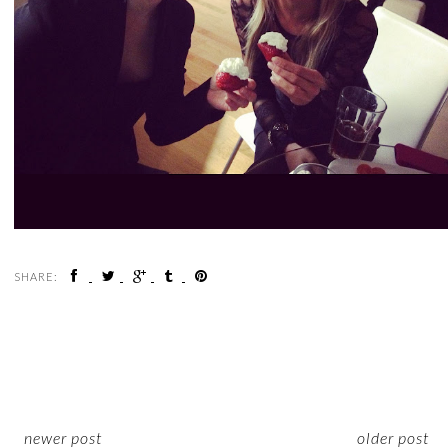
SHARE:
newer post
older post