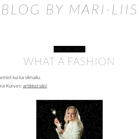
BLOG BY MARI-LIIS
DEC 29, 2011
WHAT A FASHION
mist kui ka silmailu.
ana Kurves:
artikkel siin!