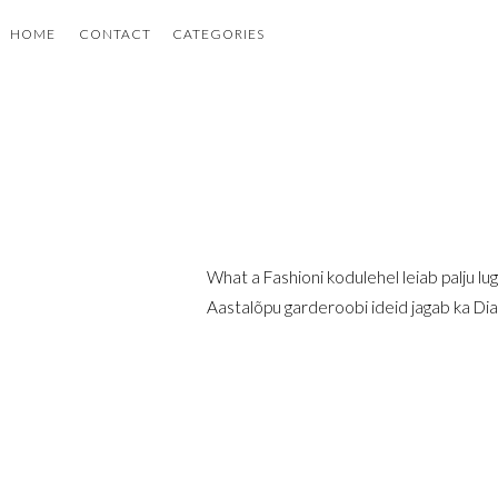
HOME
CONTACT
CATEGORIES
What a Fashioni kodulehel leiab palju luge
Aastalõpu garderoobi ideid jagab ka Di