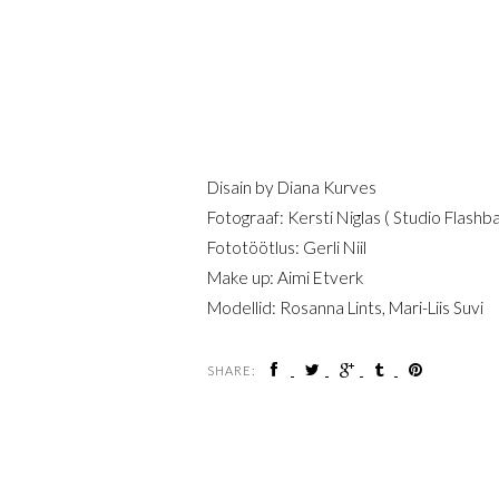
Disain by Diana Kurves
Fotograaf: Kersti Niglas ( Studio Flashb
Fototöötlus: Gerli Niil
Make up: Aimi Etverk
Modellid: Rosanna Lints, Mari-Liis Suvi
SHARE: