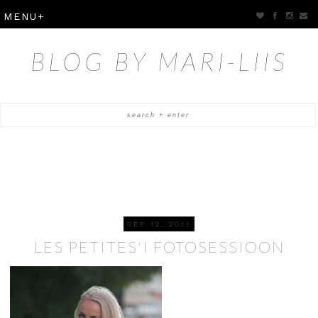
BLOG BY MARI-LIIS
SEP 12, 2011
LES PETITES'I FOTOSESSIOON